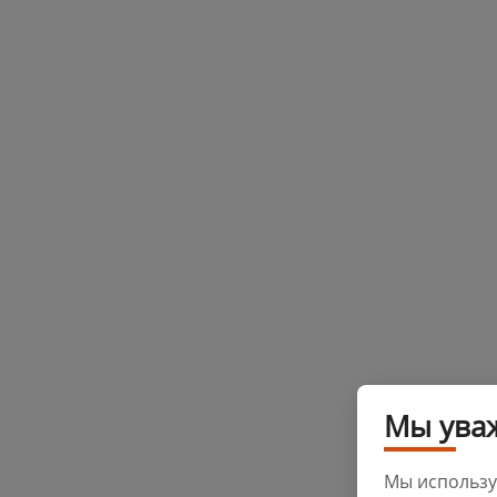
Мы ува
Мы использу