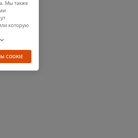
а. Мы также
ими
ут
или которую
ЛЫ COOKIE